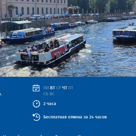
ПН
ВТ
СР
ЧТ
ПТ
.
СБ ВС
2 часа
Бесплатная отмена за 24 часов