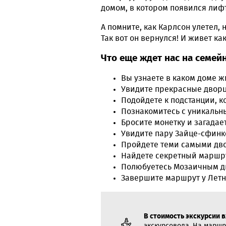
домом, в котором появился лифт
А помните, как Карлсон улетел,
Так вот он вернулся! И живет к
Что еще ждет нас на семейн
Вы узнаете в каком доме 
Увидите прекрасные дворц
Подойдете к подстанции, к
Познакомитесь с уникальны
Бросите монетку и загада
Увидите пару Зайце-сфинксо
Пройдете теми самыми двор
Найдете секретный маршру
Полюбуетесь Мозаичным д
Завершите маршрут у Летн
В стоимость экскурсии в