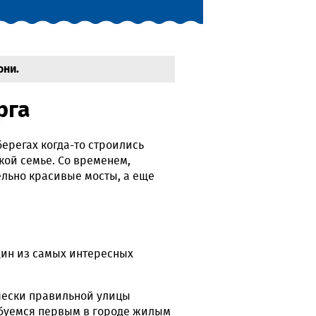
они.
рга
берегах когда-то строились
ой семье. Со временем,
ельно красивые мосты, а еще
один из самых интересных
ически правильной улицы
юбуемся первым в городе жилым