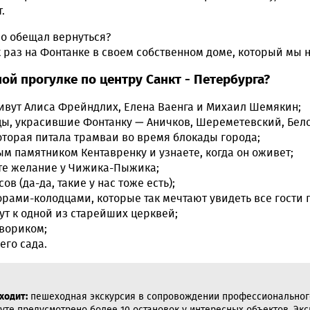
.
 но обещал вернуться?
ак раз на Фонтанке в своем собственном доме, который мы
ой прогулке по центру Санкт - Петербурга?
живут Алиса Фрейндлих, Елена Ваенга и Михаил Шемякин;
ы, украсившие Фонтанку — Аничков, Шереметевский, Бело
оторая питала трамваи во время блокады города;
м памятником Кентавренку и узнаете, когда он оживет;
ете желание у Чижика-Пыжика;
в (да-да, такие у нас тоже есть);
ами-колодцами, которые так мечтают увидеть все гости 
т к одной из старейших церквей;
вориком;
его сада.
ходит:
пешеходная экскурсия в сопровождении профессиональног