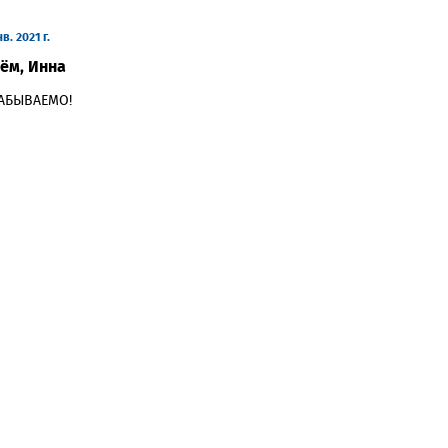
в. 2021 г.
ём, Инна
АБЫВАЕМО!