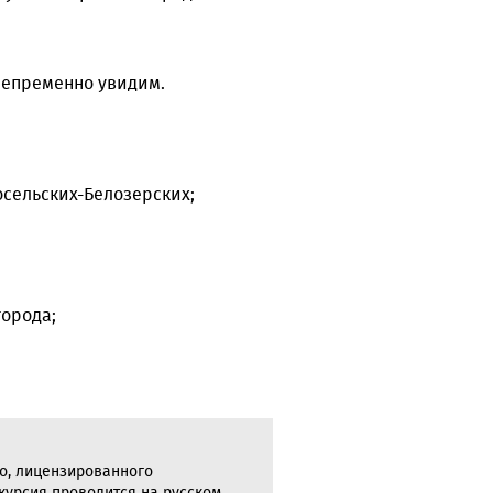
 непременно увидим.
сельских-Белозерских;
города;
о, лицензированного