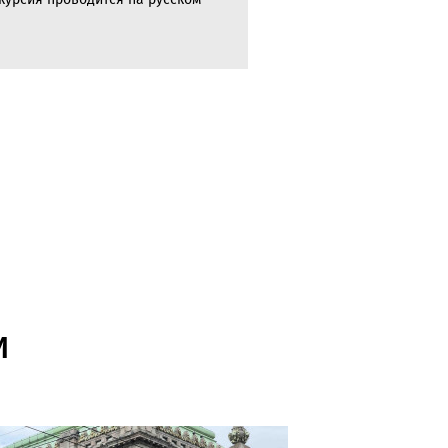
курсия проводится на русском
И