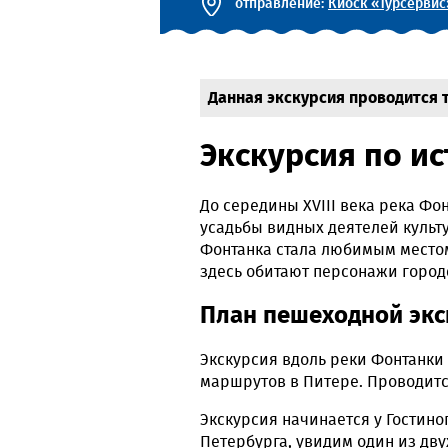
отправление:
Киоск «Турсервис»
Данная экскурсия проводится т
Экскурсия по и
До середины XVIII века река Фо
усадьбы видных деятелей культ
Фонтанка стала любимым местом
здесь обитают персонажи горо
План пешеходной экс
Экскурсия вдоль реки Фонтанки 
маршрутов в Питере. Проводитс
Экскурсия начинается у Гостино
Петербурга, увидим один из дв