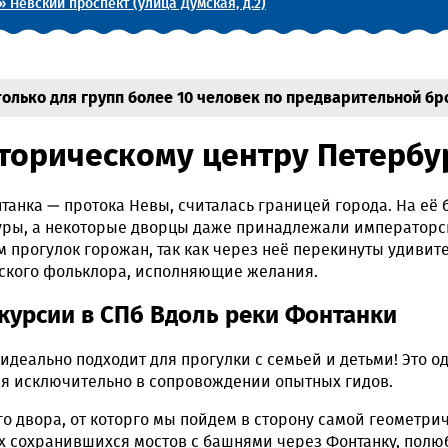
 Невский проспект (улица Думская, д.2)
олько для групп более 10 человек по предварительной бр
сторическому центру Петербу
нтанка — протока Невы, считалась границей города. На её 
уры, а некоторые дворцы даже принадлежали императорск
 прогулок горожан, так как через неё перекинуты удивит
дского фольклора, исполняющие желания.
курсии в СПб Вдоль реки Фонтанки
идеально подходит для прогулки с семьей и детьми! Это 
я исключительно в сопровождении опытных гидов.
го двора, от которго мы пойдем в сторону самой геометр
ух сохранившихся мостов с башнями через Фонтанку, пол