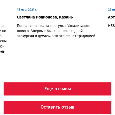
15 мар. 2021 г.
26 ян
Светлана Родионова, Казань
Арт
до
Понравилась ваша прогулка. Узнали много
НЕЗ
е по
нового. Впервые были на пешеходной
о
экскурсии и думаем, что это станет традицией.
лены
ую-
ень
Еще отзывы
Оставить отзыв