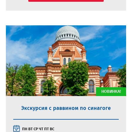
НОВИНКА!
Экскурсия с раввином по синагоге
ПН
ВТ
СР
ЧТ
ПТ
ВС