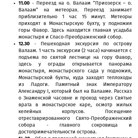
11.00
- Переезд на о. Валаам “Приозерск – о.
Валаам” на метеорах
. Переезд занимает
приблизительно 1 час 15 минут.
Метеоры
приходят в Монастырскую бухту, у подножия
горы Фавор. Здесь находится главная усадьба
монастыря и Спасо-Преображенский собор.
12.30
- Пешеходная экскурсия по острову
Валаам.
1 часть экскурсии (2 часа
) начинается с
подъема по святой лестнице на гору Фавор,
здесь у ограды открывается панорама
монастыря, монастырского сада у подножия,
Монастырской бухты, куда заходят теплоходы
из Ладоги. Памятный знак Императору
Александру I, который был на Валааме. Рассказ
о Знаменской часовне и проход через Святые
врата в монастырское каре, осмотр жилых
келейных корпусов. Посещение
отреставрированного Свято-Преображенский
собора - главного сокровища и
достопримечательности острова.