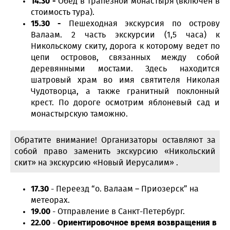
14.30 -
Обед в трапезной монастыря (включен в
стоимость тура).
15.30 -
Пешеходная экскурсия по острову
Валаам. 2 часть экскурсии (1,5 часа) к
Никольскому скиту, дорога к которому ведет по
цепи островов, связанных между собой
деревянными мостами. Здесь находится
шатровый храм во имя святителя Николая
Чудотворца, а также гранитный поклонный
крест. По дороге осмотрим яблоневый сад и
монастырскую таможню.
Обратите внимание! Организаторы оставляют за
собой право заменить экскурсию «Никольский
скит» на экскурсию «Новый Иерусалим» .
17.30
- Переезд “о. Валаам – Приозерск” на
метеорах.
19.00
- Отправление в Санкт-Петербург.
22.00
-
Ориентировочное время возвращения в