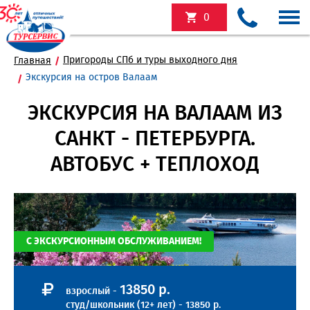
0
Пригороды СПб и туры выходного дня
Главная
Экскурсия на остров Валаам
ЭКСКУРСИЯ НА ВАЛААМ ИЗ
САНКТ - ПЕТЕРБУРГА.
АВТОБУС + ТЕПЛОХОД
С ЭКСКУРСИОННЫМ ОБСЛУЖИВАНИЕМ!
13850 р.
взрослый -
студ/школьник (12+ лет) - 13850 р.