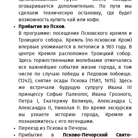
оговаривается дополнительно. По пути мы
сделаем техническую остановку, где будет
возможность купить чай или кофе.
Прибытие во Псков
.
В программе: посещение Псковского кремля и
Троицкого собора. Кремль (по-псковски Кром)
впервые упоминается в летописи в 903 году. В
центре Кремля расположен Троицкий собор.
Здесь торжественными молебнами отмечались
все важнейшие события жизни города, в том
числе по случаю победы в Ледовом побоище.
(1242), снятие осады Пскова (1581, 1615). Здесь
же встречали будущую супругу Ивана III
принцессу Софью Палеолог, Ивана Грозного,
Петра I, Екатерину Великую, Александра I,
Александра II, Николая II. Во время экскурсии
вы узнаете историю города, Кремля и
познакомитесь с его легендами.
Переезд из Пскова в Печоры.
Прибытие в
Псково-Печорский Свято-