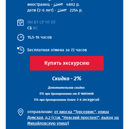
иностранец -
4900
4802 р.
дети (2-6 лет) -
2300
2254 р.
ПН ВТ СР ЧТ ПТ
СБ
ВС
15,5-16 часов
Бесплатная отмена за 72 часов
Купить экскурсию
2%
Скидка -
Дополнительная скидка:
5%
8 человек
при бронировании от
5%
3-х экскурсий
при бронировании более
отправление:
от киоска "Турсервис", улица
Думская, д.2 (ст.м. "Невский проспект", выход на
Михайловскую улицу)