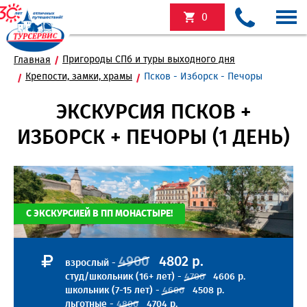
0
Пригороды СПб и туры выходного дня
Главная
Крепости, замки, храмы
Псков - Изборск - Печоры
ЭКСКУРСИЯ ПСКОВ +
ИЗБОРСК + ПЕЧОРЫ (1 ДЕНЬ)
С ЭКСКУРСИЕЙ В ПП МОНАСТЫРЕ!
4900
4802 р.
взрослый -
студ/школьник (16+ лет) -
4700
4606 р.
школьник (7-15 лет) -
4600
4508 р.
льготные -
4800
4704 р.