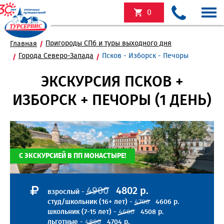
0
Пригороды СПб и туры выходного дня
Главная
Города Северо-Запада
Псков - Изборск - Печоры
ЭКСКУРСИЯ ПСКОВ +
ИЗБОРСК + ПЕЧОРЫ (1 ДЕНЬ)
С ЭКСКУРСИЕЙ В ПП МОНАСТЫРЕ!
4900
4802 р.
взрослый -
студ/школьник (16+ лет) -
4700
4606 р.
школьник (7-15 лет) -
4600
4508 р.
льготные -
4800
4704 р.