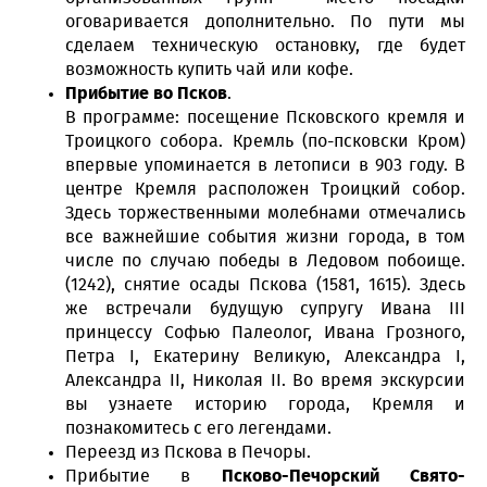
оговаривается дополнительно. По пути мы
сделаем техническую остановку, где будет
возможность купить чай или кофе.
Прибытие во Псков
.
В программе: посещение Псковского кремля и
Троицкого собора. Кремль (по-псковски Кром)
впервые упоминается в летописи в 903 году. В
центре Кремля расположен Троицкий собор.
Здесь торжественными молебнами отмечались
все важнейшие события жизни города, в том
числе по случаю победы в Ледовом побоище.
(1242), снятие осады Пскова (1581, 1615). Здесь
же встречали будущую супругу Ивана III
принцессу Софью Палеолог, Ивана Грозного,
Петра I, Екатерину Великую, Александра I,
Александра II, Николая II. Во время экскурсии
вы узнаете историю города, Кремля и
познакомитесь с его легендами.
Переезд из Пскова в Печоры.
Прибытие в
Псково-Печорский Свято-