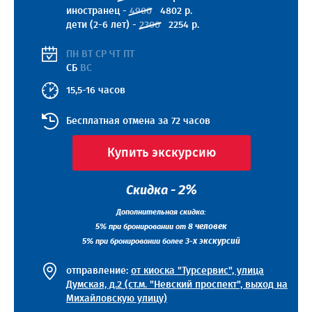
иностранец -
4900
4802 р.
дети (2-6 лет) -
2300
2254 р.
ПН ВТ СР ЧТ ПТ
СБ
ВС
15,5-16 часов
Бесплатная отмена за 72 часов
Купить экскурсию
2%
Скидка -
Дополнительная скидка:
5%
8 человек
при бронировании от
5%
3-х экскурсий
при бронировании более
отправление:
от киоска "Турсервис", улица
Думская, д.2 (ст.м. "Невский проспект", выход на
Михайловскую улицу)