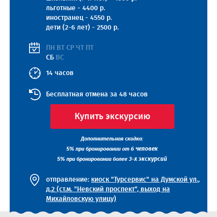
льготные - 4400 р.
иностранец - 4550 р.
дети (2-6 лет) - 2500 р.
ПН ВТ СР ЧТ ПТ
СБ
ВС
14 часов
Бесплатная отмена за 48 часов
Купить экскурсию
Дополнительная скидка:
5%
6 человек
при бронировании от
5%
3-х экскурсий
при бронировании более
отправление:
киоск "Турсервис" на Думской ул.,
д.2 (ст.м. "Невский проспект", выход на
Михайловскую улицу)