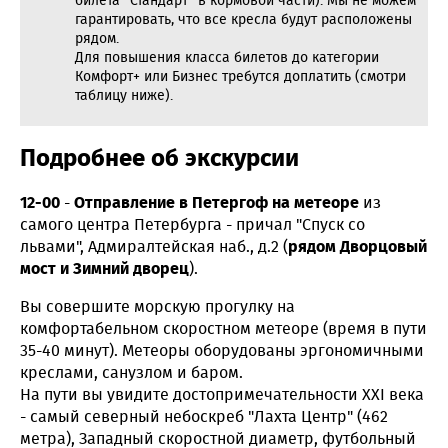
билета "Стандарт" в кормовой части). Мы не можем
гарантировать, что все кресла будут расположены
рядом.
Для повышения класса билетов до категории
Комфорт+ или Бизнес требутся доплатить (смотри
таблицу ниже).
Подробнее об экскурсии
12-00
-
Отправление в Петергоф на метеоре
из
самого центра Петербурга - причал "Спуск со
львами", Адмиралтейская наб., д.2 (
рядом Дворцовый
мост и Зимний дворец
).
Вы совершите морскую прогулку на
комфортабельном скоростном метеоре (время в пути
35-40 минут). Метеоры оборудованы эргономичными
креслами, санузлом и баром.
На пути вы увидите достопримечательности XXI века
- самый северный небоскреб "Лахта Центр" (462
метра), Западный скоростной диаметр, футбольный