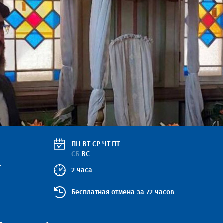
ПН
ВТ
СР
ЧТ
ПТ
СБ
ВС
.
2 часа
Бесплатная отмена за 72 часов