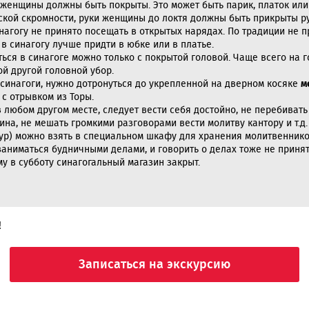
женщины должны быть покрыты. Это может быть парик, платок или
ской скромности, руки женщины до локтя должны быть прикрыты ру
нагогу не принято посещать в открытых нарядах. По традиции не 
 в синагогу лучше придти в юбке или в платье.
ся в синагоге можно только с покрытой головой. Чаще всего на го
й другой головной убор.
 синагоги, нужно дотронуться до укрепленной на дверном косяке
м
 с отрывком из Торы.
 в любом другом месте, следует вести себя достойно, не перебива
на, не мешать громкими разговорами вести молитву кантору и т.д
ур) можно взять в специальном шкафу для хранения молитвеннико
заниматься будничными делами, и говорить о делах тоже не приня
у в субботу синагогальный магазин закрыт.
!
Записаться на экскурсию