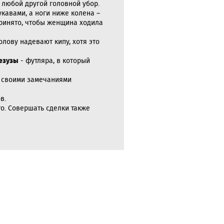
 любой другой головной убор.
кавами, а ноги ниже колена –
принято, чтобы женщина ходила
лову надевают кипу, хотя это
езузы
- футляра, в который
ть своими замечаниями
.
в.
то. Совершать сделки также