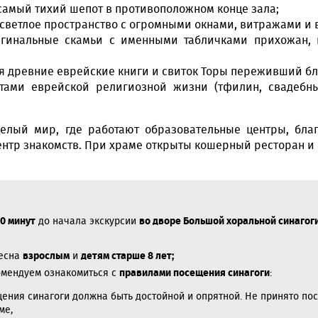
самый тихий шепот в противоположном конце зала;
светлое пространство с огромными окнами, витражами и 
инальные скамьи с именными табличками прихожан, 
ся древние еврейские книги и свиток Торы переживший бл
тами еврейской религиозной жизни (тфилин, свадебн
елый мир, где работают образовательные центры, благ
нтр знакомств. При храме открыты кошерный ресторан и м
10 минут
до начала экскурсии
во дворе Большой хоральной синагоги
ресна
взрослым
и
детям старше 8 лет;
омендуем ознакомиться с
правилами посещения синагоги
:
ения синагоги должна быть достойной и опрятной. Не принято пос
ме,