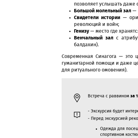
позволяет услышать даже 
Большой молельный зал
— 
Свидетели истории
— ориг
революций и войн;
Генизу
— место где хранят
Венчальный зал
с атрибу
балдахин).
Современная Синагога — это ц
гуманитарной помощи и даже це
для ритуального омовения).
Встреча с раввином
за 
- Экскурсия будет инте
- Перед экскурсией рек
Одежда для посещ
спортивном костю