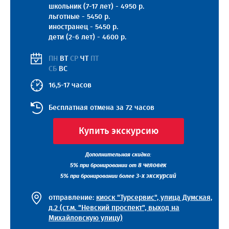
школьник (7-17 лет) - 4950 р.
льготные - 5450 р.
иностранец - 5450 р.
дети (2-6 лет) - 4600 р.
ПН
ВТ
СР
ЧТ
ПТ
СБ
ВС
16,5-17 часов
Бесплатная отмена за 72 часов
Купить экскурсию
Дополнительная скидка:
5%
8 человек
при бронировании от
5%
3-х экскурсий
при бронировании более
отправление:
киоск "Турсервис", улица Думская,
д.2 (ст.м. "Невский проспект", выход на
Михайловскую улицу)