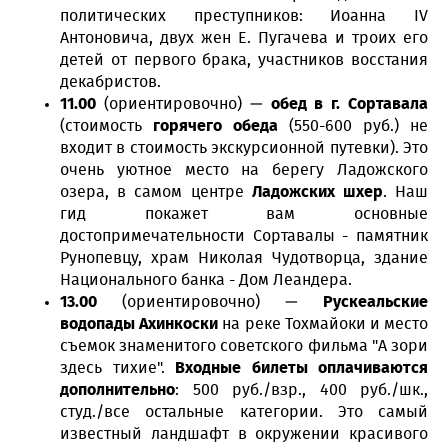
политических преступников: Иоанна IV
Антоновича, двух жен Е. Пугачева и троих его
детей от первого брака, участников восстания
декабристов.
11.00
(ориентировочно) —
обед в г. Сортавала
(стоимость
горячего обеда
(550-600 руб.) не
входит в стоимость экскурсионной путевки). Это
очень уютное место на берегу Ладожского
озера, в самом центре
Ладожских шхер
. Наш
гид покажет вам основные
достопримечательности Сортавалы - памятник
Рунопевцу, храм Николая Чудотворца, здание
Национального банка - Дом Леандера.
13.00
(ориентировочно) —
Рускеальские
водопады Ахинкоски
на реке Тохмайоки и место
съемок знаменитого советского фильма "А зори
здесь тихие".
Входные билеты оплачиваются
дополнительно
: 500 руб./взр., 400 руб./шк.,
студ./все остальные категории. Это самый
известный ландшафт в окружении красивого