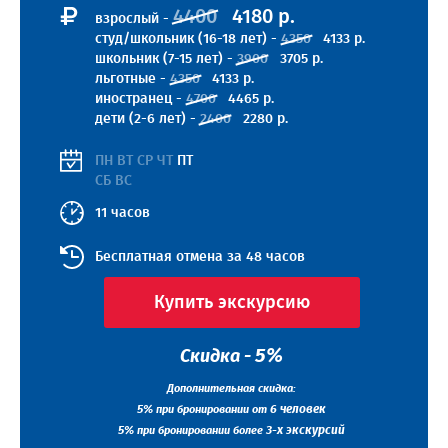
4400
4180 р.
взрослый -
студ/школьник (16-18 лет) -
4350
4133 р.
школьник (7-15 лет) -
3900
3705 р.
льготные -
4350
4133 р.
иностранец -
4700
4465 р.
дети (2-6 лет) -
2400
2280 р.
ПН ВТ СР ЧТ
ПТ
СБ ВС
11 часов
Бесплатная отмена за 48 часов
Купить экскурсию
5%
Скидка -
Дополнительная скидка:
5%
6 человек
при бронировании от
5%
3-х экскурсий
при бронировании более