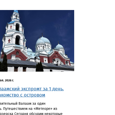
юл. 2026 г.
лаамский экспромт за 1 день.
акомство с островом
вительный Валаам за один
ь. Путешествием на «Метеоре» из
озерска Сегодня обсудим некоторые