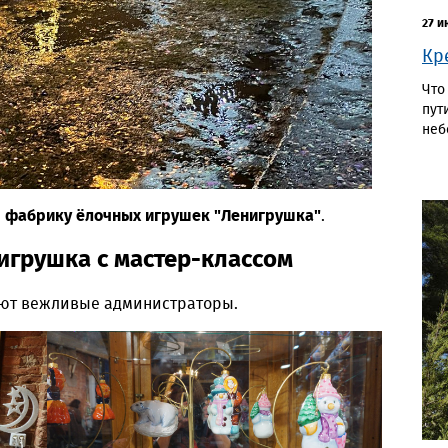
27 и
Кр
Что
пут
неб
ю
фабрику ёлочных игрушек "Ленигрушка"
.
грушка с мастер-классом
ают вежливые администраторы.