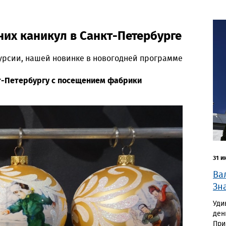
них каникул в Санкт-Петербурге
урсии, нашей новинке в новогодней программе
т-Петербургу с посещением фабрики
31 и
Ва
Зн
Уди
ден
При