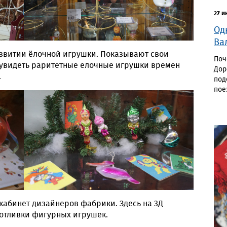
27 и
Од
Ва
азвитии ёлочной игрушки. Показывают свои
Поч
 увидеть раритетные елочные игрушки времен
Дор
.
под
пое
кабинет дизайнеров фабрики. Здесь на 3Д
отливки фигурных игрушек.