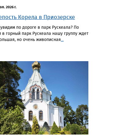
юл. 2026 г.
епость Корела в Приозерске
 увидим по дороге в парк Рускеала? По
и в горный парк Рускеала нашу группу ждет
ольшая, но очень живописная
...