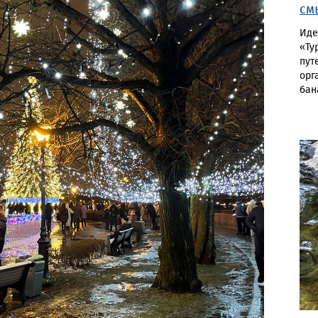
см
Иде
«Ту
пут
орг
бан