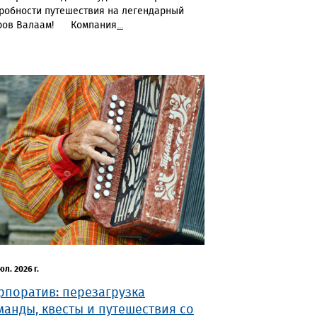
робности путешествия на легендарный
ров Валаам! Компания
...
юл. 2026 г.
рпоратив: перезагрузка
манды, квесты и путешествия со