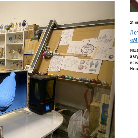
21 и
Ле
«М
Ище
авг
все
Нов