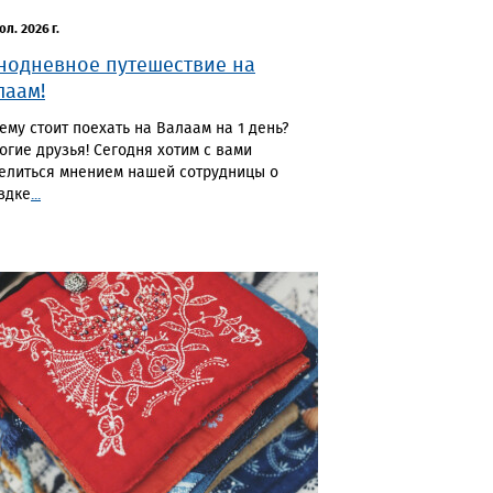
юл. 2026 г.
нодневное путешествие на
лаам!
ему стоит поехать на Валаам на 1 день?
огие друзья! Сегодня хотим с вами
елиться мнением нашей сотрудницы о
здке
...