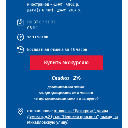
иностранец -
4900
4802 р.
дети (2-6 лет) -
2150
2107 р.
ПН
ВТ
СР ЧТ ПТ
СБ
ВС
12-13 часов
Бесплатная отмена за 48 часов
Купить экскурсию
2%
Скидка -
Дополнительная скидка:
5%
8 человек
при бронировании от
5%
3-х экскурсий
при бронировании более
отправление:
от киоска "Турсервис", улица
Думская, д.2 (ст.м. "Невский проспект", выход на
Михайловскую улицу)