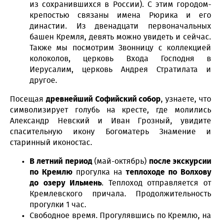
из сохранившихся в России). С этим городом-
крепостью связаны имена Рюрика и его
династии. Из двенадцати первоначальных
башен Кремля, девять можно увидеть и сейчас.
Также мы посмотрим Звонницу с коллекцией
колоколов, церковь Входа Господня в
Иерусалим, церковь Андрея Стратилата и
другое.
Посещая
древнейший Софийский собор
, узнаете, что
символизирует голубь на кресте, где молились
Александр Невский и Иван Грозный, увидите
спасительную икону Богоматерь Знамение и
старинный иконостас.
В летний период
(май-октябрь)
после экскурсии
по Кремлю
прогулка на
теплоходе по Волхову
до озеру Ильмень
. Теплоход отправляется от
Кремлевского причала. Продолжительность
прогулки 1 час.
Свободное время. Прогулявшись по Кремлю, на