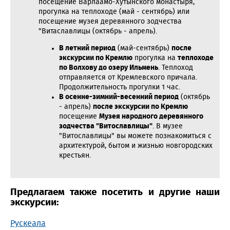
посещение Варлаамо-Хутынского монастыря,
прогулка на теплоходе (май - сентябрь) или
посещение музея деревянного зодчества
"Витаславлицы (октябрь - апрель).
В летний период
(май-сентябрь)
после
экскурсии по Кремлю
прогулка на
теплоходе
по Волхову до озеру Ильмень
. Теплоход
отправляется от Кремлевского причала.
Продолжительность прогулки 1 час.
В осенне-зимний-весенний период
(октябрь
- апрель)
после экскурсии по Кремлю
посещение
Музея народного деревянного
зодчества "Витославлицы"
. В музее
"Витославлицы" вы можете познакомиться с
архитектурой, бытом и жизнью новгородских
крестьян.
Предлагаем также посетить и другие наши
экскурсии:
Рускеала