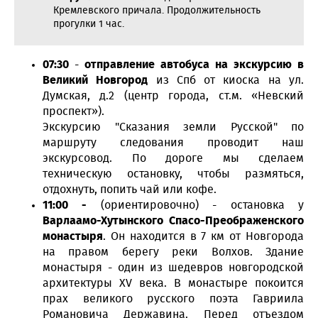
Кремлевского причала. Продолжительность
прогулки 1 час.
07:30
-
отправление автобуса на экскурсию в
Великий Новгород
из Спб от киоска на ул.
Думская, д.2 (центр города, ст.м. «Невский
проспект»).
Экскурсию "Сказания земли Русской" по
маршруту следования проводит наш
экскурсовод. По дороге мы сделаем
техническую остановку, чтобы размяться,
отдохнуть, попить чай или кофе.
11:00 -
(ориентировочно) - остановка у
Варлаамо-Хутынского Спасо-Преображенского
монастыря
. Он находится в 7 км от Новгорода
на правом берегу реки Волхов. Здание
монастыря - один из шедевров новгородской
архитектуры XV века. В монастыре покоится
прах великого русского поэта Гавриила
Романовича Державина. Перед отъездом